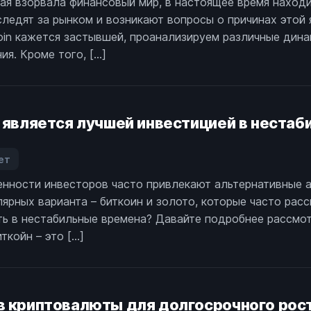
орая взорвала финансовый мир, в настоящее время наход
очему
тором
ледят за рынком и возникают вопросы о причинах этой 
астряла
ровне
ена
coin кажется застывшей, проанализируем различные дин
tcoin?
ия. Кроме того, […]
о является лучшей инвестицией в неста
ет
аписи
нности инвесторов часто привлекают альтернативные а
иткоин
лярных варианта – биткоин и золото, которые часто ра
ротив
олота:
ть в нестабильные времена? Давайте подробнее рассмот
то
ткойн – это […]
вляется
учшей
нвестицией
в криптовалюты для долгосрочного рос
естабильные