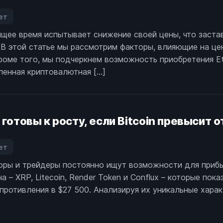
ет
аписи
ящее время испытывает снижение своей цены, что заста
очему
 В этой статье мы рассмотрим факторы, влияющие на це
егодня
адает
Кроме того, мы подчеркнем возможность приобретения E
ена
ленная криптовалютная […]
thereum
TH)?
 готовы к росту, если Bitcoin превысит 
ет
аписи
торы и трейдеры постоянно ищут возможности для прибы
ти
 – XRP, Litecoin, Render Token и Conflux – которые пок
льткоина
противления в $27 500. Анализируя их уникальные хара
огут
ыть
отовы