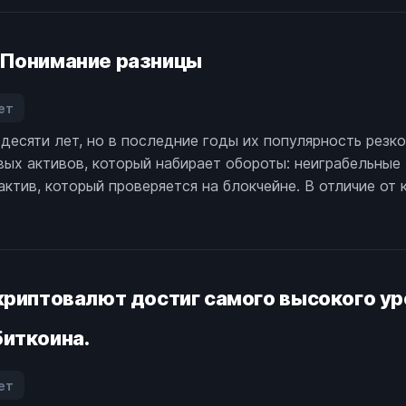
ошельков
 Понимание разницы
ет
аписи
сяти лет, но в последние годы их популярность резко 
риптовалюта
вых активов, который набирает обороты: неиграбельные
ротив
ФТ:
ктив, который проверяется на блокчейне. В отличие от 
онимание
азницы
криптовалют достиг самого высокого ур
иткоина.
ет
аписи