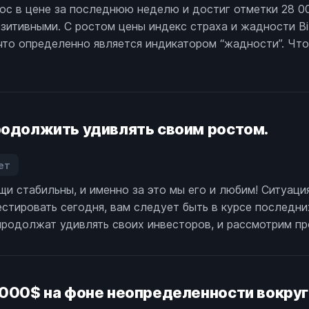
рос в цене за последнюю неделю и достиг отметки 28 0
ндекс
итивными. С ростом цены индекс страха и жадности Bit
траха
 что определенно является индикатором “жадности”. Чт
адности
риптовалют
остиг
амого
ысокого
родолжить удивлять своим ростом.
ровня
омента
ет
сторического
аписи
аксимума
и стабильны, и именно за это мы его и любим! Ситуация
ти
иткоина.
естировать сегодня, вам следует быть в курсе последни
риптовалют
родолжат удивлять своих инвесторов, и рассмотрим про
огут
родолжить
дивлять
воим
 000$ на фоне неопределенности вокруг
остом.