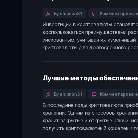
в
Categories
Post
к
By eldimon31
Комментариев
н
з
author
Инвестиции в криптовалюты становятс
С
воспользоваться преимуществами раст
и
в
рискованным, учитывая их изменчивый 
к
криптовалюты для долгосрочного рост
д
д
р
Лучшие методы обеспечени
Categories
Post
к
By eldimon31
Комментариев
н
з
author
В последние годы криптовалюта приоб
Л
хранении. Одним из способов хранени
м
о
хранит закрытые и открытые ключи, ис
б
получить криптовалютный кошелек, что
к