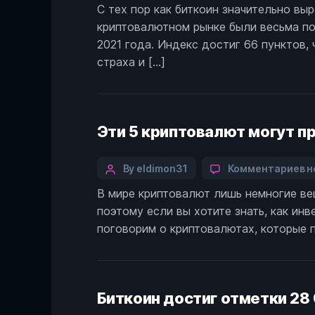
author
С тех пор как биткоин значительно вы
И
криптовалютном рынке были весьма поз
с
и
2021 года. Индекс достиг 66 пунктов,
ж
страха и […]
к
д
с
в
Эти 5 криптовалют могут п
у
с
м
Categories
Post
к
By eldimon31
Комментариев
н
и
з
author
м
В мире криптовалют лишь немногие вещ
Э
б
поэтому если вы хотите знать, как инв
5
к
поговорим о криптовалютах, которые п
м
п
у
с
Биткоин достиг отметки 28
р