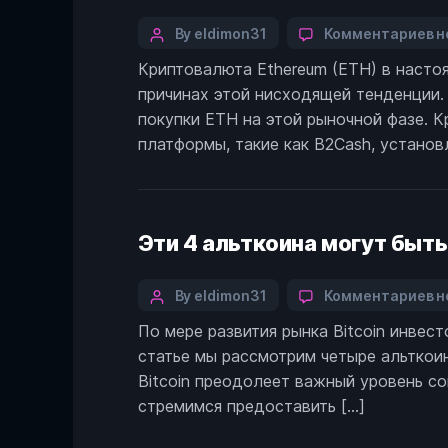
Categories
Post
к
By eldimon31
Комментариев
н
з
author
Криптовалюта Ethereum (ETH) в насто
П
причинах этой нисходящей тенденции.
с
п
покупки ETH на этой рыночной фазе. 
ц
платформы, такие как B2Cash, установ
E
(E
Эти 4 альткоина могут быть
Categories
Post
к
By eldimon31
Комментариев
н
з
author
По мере развития рынка Bitcoin инвес
Э
статье мы рассмотрим четыре альткоина
4
а
Bitcoin преодолеет важный уровень со
м
стремимся предоставить […]
б
г