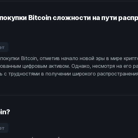
сту,
 покупки Bitcoin сложности на пути рас
сли
tcoin
ревысит
тметку
ет
27
аписи
00
окупки Bitcoin, отметив начало новой эры в мире крипто
3
бованным цифровым активом. Однако, несмотря на его р
ет
пустя
ь с трудностями в получении широкого распространения
осле
ервой
окупки
tcoin
ложности
in?
а
ути
аспространения
ет
ешений
аписи
а