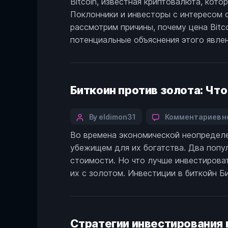
Bitcoin, известная криптовалюта, кот
П
в
Поклонники и инвесторы с интересом с
з
у
ц
рассмотрим причины, почему цена Bit
Bi
потенциальные объяснения этого явлен
Биткоин против золота: Чт
Categories
Post
к
By eldimon31
Комментариев
н
з
author
Во времена экономической неопределе
Б
убежищем для их богатства. Два попу
п
з
стоимости. Но что лучше инвестирова
Ч
их с золотом. Инвестиции в биткойн Би
я
л
и
в
Стратегии инвестирования 
н