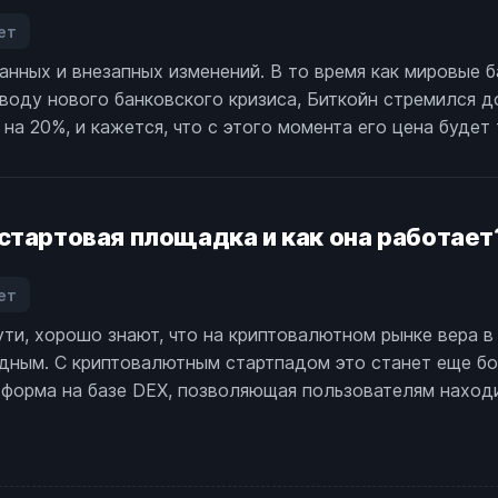
ет
аписи
нных и внезапных изменений. В то время как мировые 
иткоин
оводу нового банковского кризиса, Биткойн стремился д
остиг
тметки
а 20%, и кажется, что с этого момента его цена будет 
8
00$
а
оне
стартовая площадка и как она работает
еопределенности
округ
анков.
ет
аписи
пути, хорошо знают, что на криптовалютном рынке вера в
то
дным. С криптовалютным стартпадом это станет еще бо
акое
риптовалютная
атформа на базе DEX, позволяющая пользователям наход
тартовая
лощадка
ак