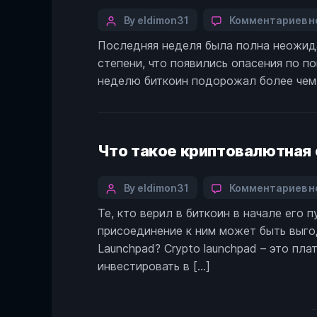
Categories
Post
к
By eldimon31
Комментариев
н
з
author
Последняя неделя была полна неожида
Б
степени, что появились опасения по п
д
о
неделю биткоин подорожал более чем н
2
0
н
ф
Что такое криптовалютная 
н
в
б
Categories
Post
к
By eldimon31
Комментариев
н
з
author
Те, кто верил в биткоин в начале его 
Ч
присоединение к ним может быть выго
т
к
Launchpad? Crypto launchpad – это пл
с
инвестировать в […]
п
и
Пагинация
к