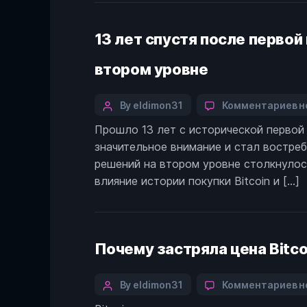
к
ро
13 лет спустя после первой
е
Bi
втором уровне
п
о
в
Categories
Post
к
By eldimon31
Комментариев
н
$
з
author
5
Прошло 13 лет с исторической первой п
1
значительное внимание и стал востре
л
с
решений на втором уровне столкнулос
п
влияние истории покупки Bitcoin и […]
п
п
Bi
с
Почему застряла цена Bitco
н
п
р
Categories
Post
к
By eldimon31
Комментариев
н
р
з
author
н