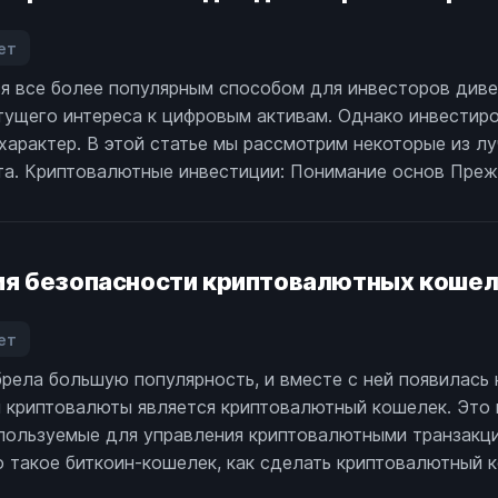
ремена?
ет
аписи
я все более популярным способом для инвесторов диве
тратегии
ущего интереса к цифровым активам. Однако инвестир
нвестирования
характер. В этой статье мы рассмотрим некоторые из л
риптовалюты
а. Криптовалютные инвестиции: Понимание основ Прежд
ля
олгосрочного
оста
я безопасности криптовалютных коше
ет
аписи
рела большую популярность, и вместе с ней появилась
учшие
я криптовалюты является криптовалютный кошелек. Это
етоды
беспечения
пользуемые для управления криптовалютными транзакция
езопасности
 такое биткоин-кошелек, как сделать криптовалютный к
риптовалютных