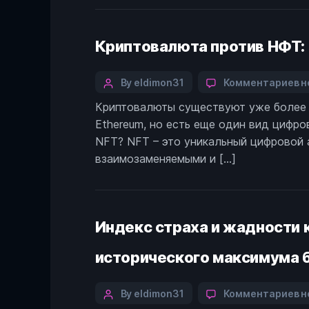
к
Криптовалюта против НФТ:
Categories
Post
к
By eldimon31
Комментариев
н
з
author
Криптовалюты существуют уже более де
К
Ethereum, но есть еще один вид цифро
п
Н
NFT? NFT – это уникальный цифровой а
П
взаимозаменяемыми и […]
р
Индекс страха и жадности 
исторического максимума б
Categories
Post
к
By eldimon31
Комментариев
н
з