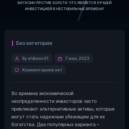
БИТКОИН ПРОТИВ ЗОЛОТА: ЧТО ЯВЛЯЕТСЯ ЛУЧШЕЙ
ИНВЕСТИЦИЕЙ В НЕСТАБИЛЬНЫЕ ВРЕМЕНА?
Categories
Без категории
Post
By eldimon31
7 мая, 2023
author
к
Комментариев
нет
записи
Биткоин
против
Во времена экономической
золота:
Что
неопределенности инвесторов часто
является
привлекают альтернативные активы, которые
лучшей
могут стать надежным убежищем для их
инвестицией
в
богатства. Два популярных варианта –