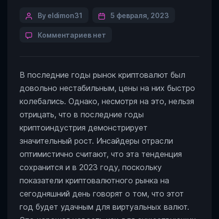
Post
By eldimon31
5 февраля, 2023
author
к
Комментариев
нет
записи
Криптовалюта,
прогнозы
В последние годы рынок криптовалют был
на
2023
довольно нестабильным, цены на них быстро
год.
колебались. Однако, несмотря на это, нельзя
отрицать, что в последние годы
криптоиндустрия демонстрирует
значительный рост. Инсайдеры отрасли
оптимистично считают, что эта тенденция
сохранится и в 2023 году, поскольку
показатели криптовалютного рынка на
сегодняшний день говорят о том, что этот
год будет удачным для виртуальных валют.