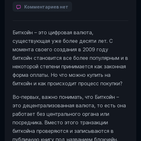
author
к
Комментариев
нет
записи
Что
можно
Биткойн – это цифровая валюта,
купить
за
существующая уже более десяти лет. С
биткоин?
момента своего создания в 2009 году
биткойн становится все более популярным и в
некоторой степени принимается как законная
форма оплаты. Но что можно купить на
биткойн и как происходит процесс покупки?
Во-первых, важно понимать, что Биткойн –
это децентрализованная валюта, то есть она
работает без центрального органа или
посредника. Вместо этого транзакции
биткойна проверяются и записываются в
публичную книгу под названием блокчейн.