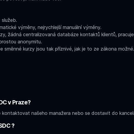
 služeb.
matické výměny, nejrychlejší manuální výměny.
y, žádná centralizovaná databáze kontaktů klientů, pracujem
prostou anonymitu.
 směnné kurzy jsou tak příznivé, jak je to ze zákona možné
DC v Praze?
 kontaktovat našeho manažera nebo se dostavit do kancelář
USDC ?