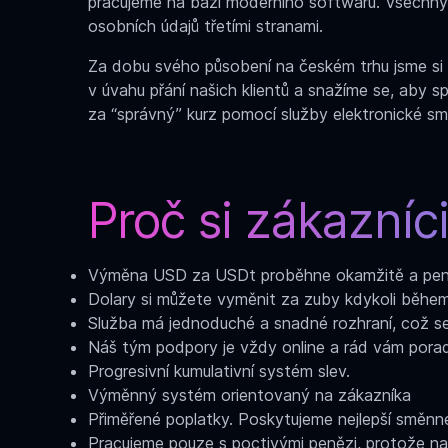
pracujeme na bázi moderního softwaru. Všechny 
osobních údajů třetími stranami.
Za dobu svého působení na českém trhu jsme si z
v úvahu přání našich klientů a snažíme se, aby s
za “správný” kurz pomocí služby elektronické s
Proč si zákazníci
Výměna USD za USDt
proběhne okamžitě a pení
Dolary si můžete vyměnit za zuby kdykoli během
Služba má jednoduché a snadné rozhraní, což se n
Náš tým podpory je vždy online a rád vám pora
Progresivní kumulativní systém slev.
Výměnný systém orientovaný na zákazníka
Přiměřené poplatky. Poskytujeme nejlepší směnné 
Pracujeme pouze s poctivými penězi, protože na