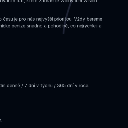
ováním dat, které zabraňuje zachycení vašich
 času je pro nás nejvyšší prioritou. Vždy bereme
nické peníze snadno a pohodlně, co nejrychleji a
n denně / 7 dní v týdnu / 365 dní v roce.
e.