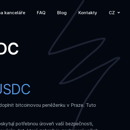
a kanceláře
FAQ
Blog
Kontakty
CZ
SDC
 USDC
e doplnit bitcoinovou peněženku v Praze. Tuto
oskytují potřebnou úroveň vaší bezpečnosti,