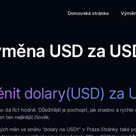
Domovská stránka
Výměn
měna USD za U
nit dolary(USD) za
o dá říct hodně. Důležitější je pochopit, jak snadno a rychl
 ten nejlínější člověk.
ckých měn ve
směru “dolary na USDt” v Praze
.Stránky také p