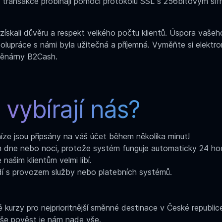
transakce probíhají pomocí protokolu SSL s 256bitovým šifr
ískali důvěru a respekt velkého počtu klientů. Úspora vašeho
polupráce s námi byla užitečná a příjemná. Vyměňte si elektro
měnárny B2Cash.
 vybírají nás?
ze jsou připsány na váš účet během několika minut!
 dne nebo noci, protože systém funguje automaticky 24 hodi
ašim klientům velmi líbí.
dí s provozem služby nebo platebních systémů.
kurzy pro nejprioritnější směnné destinace v České republic
še pověst je nám nade vše.