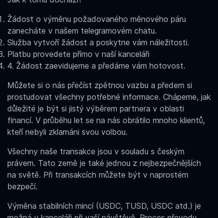
Žádost o výměnu požadovaného měnového páru
zanecháte v našem telegramovém chatu.
Služba vytvoří žádost a poskytne vám náležitosti.
Platbu provedete přímo v naší kanceláři
4
. Žádost zaevidujeme a předáme vám hotovost.
Můžete si o nás přečíst zpětnou vazbu a předem si
prostudovat všechny potřebné informace. Chápeme, jak
důležité je být si jistý výběrem partnera v oblasti
financí. V průběhu let se na nás obrátilo mnoho klientů,
kteří nebyli zklamáni svou volbou.
Všechny naše transakce jsou v souladu s českým
právem. Tato země je také jednou z nejbezpečnějších
na světě. Při transakcích můžete být v naprostém
bezpečí.
Výměna stabilních mincí (USDC, TUSD, USDC atd.)
je
možná v kanceláři při vaší návštěvě. Proces převodu