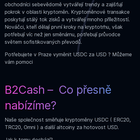
obchodníci sebevědomě vytvářejí trendy a zajišťují
pokrok v oblasti kryptoměn.
Kryptoměnové transakce
poskytují stálý tok zisků a vytvářejí mnoho příležitostí.
Nováčci, kteří dělají první kroky na kryptotrhu, však
potřebují víc než jen směnárnu, potřebují průvodce
světem sofistikovaných převodů.
Potřebujete
v Praze vyměnit USDC za USD ?
Můžeme
vám pomoci
B2Cash – Co přesně
nabízíme?
Naše společnost s
měňuje kryptoměny USDC ( ERC20,
TRC20, Omni ) a další altcoiny za hotovost USD.
Jak k tomu dochází?