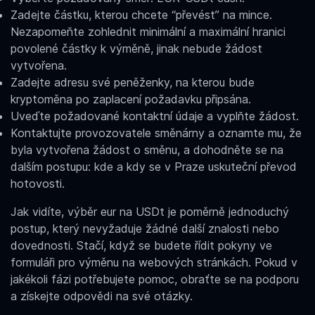
Zadejte částku, kterou chcete “převést” na mince.
Nezapomeňte zohlednit minimální a maximální hranici
povolené částky k výměně, jinak nebude žádost
vytvořena.
Zadejte adresu své peněženky, na kterou bude
kryptoměna po zaplacení požadavku připsána.
Uveďte požadované kontaktní údaje a vyplňte žádost.
Kontaktujte provozovatele směnárny a oznamte mu, že
byla vytvořena žádost o směnu, a dohodněte se na
dalším postupu: kde a kdy se v
Praze uskuteční převod
hotovosti.
Jak vidíte,
výběr eur na USD
t je poměrně jednoduchý
postup, který nevyžaduje žádné další znalosti nebo
dovednosti. Stačí, když se budete řídit pokyny ve
formuláři pro výměnu na webových stránkách. Pokud v
jakékoli fázi potřebujete pomoc, obraťte se na podporu
a získejte odpovědi na své otázky.