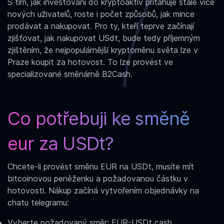
S tím, jak investování do kryptoaktiv přitahuje stále více
nových uživatelů, roste i počet způsobů, jak mince
prodávat a nakupovat. Pro ty, kteří teprve začínají
zjišťovat,
jak nakupovat USdt
, bude tedy příjemným
zjištěním, že nejpopulárnější kryptoměnu světa lze v
Praze koupit za hotovost. To lze provést ve
specializované směnárně B2Cash.
Co potřebuji ke
směně
eur za USDt?
Chcete-li provést
směnu EUR na USDt
, musíte mít
bitcoinovou peněženku a požadovanou částku v
hotovosti. Nákup začíná vytvořením objednávky na
chatu telegramu:
Vyberte požadovaný směr:
EUR-USDt cash
.