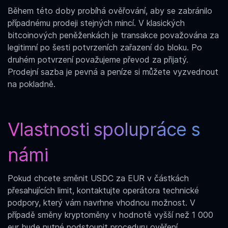
Během této doby probíhá ověřování, aby se zabránilo
případnému prodeji stejných mincí. V klasických
bitcoinových peněženkách je transakce považována za
legitimní po šesti potvrzeních zařazení do bloku. Po
druhém potvrzení považujeme převod za přijatý.
Prodejní sazba je pevná a peníze si můžete vyzvednout
na pokladně.
Vlastnosti spolupráce s
námi
Pokud chcete
směnit USDC za EUR
v částkách
přesahujících limit, kontaktujte operátora technické
podpory, který vám navrhne vhodnou možnost. V
případě směny kryptoměny v hodnotě vyšší než 1 000
eur bude nutné podstoupit proceduru ověření