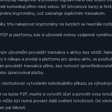
elé komunikují přímo mezi sebou. Síť bitcoinové burzy je řet
výměnu kryptoměny, což zabraňuje duplicitním transakcím.
tníky trhu nakupovat kryptoměny na burzách se neustále rozšiř
P2P je platforma, kde si uživatelé mohou vzájemně vyměň
ým uživatelům provádět transakce s aktivy bez obtíží. Namí
zy k nákupu a prodeji a platformu pro správu aktiv, se použ
ám provádět transakce přímo, bez nutnosti zprostředkovatele
nebo zpracovával platby.
é obchodovat vytvořením individuálního příkazu za výhodný
na burze P2P, musíte si vytvořit účet a potvrdit svou totož
k může být nutné provést další ověření totožnosti. Od obch
en pár kliknutí.