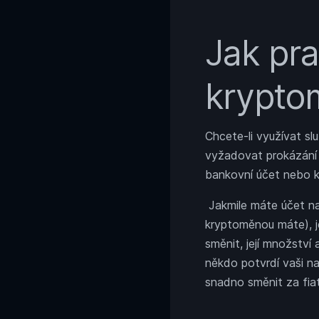
Jak pr
krypto
Chcete-li využívat sl
vyžadovat prokázání t
bankovní účet nebo k
Jakmile máte účet na
kryptoměnou máte), j
směnit, její množstv
někdo potvrdí vaši n
snadno směnit za fiat