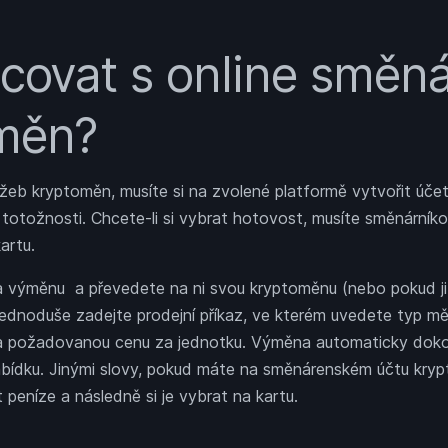
acovat s online směn
měn?
užeb kryptoměn, musíte si na zvolené platformě vytvořit úče
otožnosti. Chcete-li si vybrat hotovost, musíte směnárníkovi
artu.
 výměnu a převedete na ni svou kryptoměnu (nebo pokud ji
ednoduše zadejte prodejní příkaz, ve kterém uvedete typ mě
í a požadovanou cenu za jednotku. Výměna automaticky dokonč
abídku. Jinými slovy, pokud máte na směnárenském účtu kryp
 peníze a následně si je vybrat na kartu.