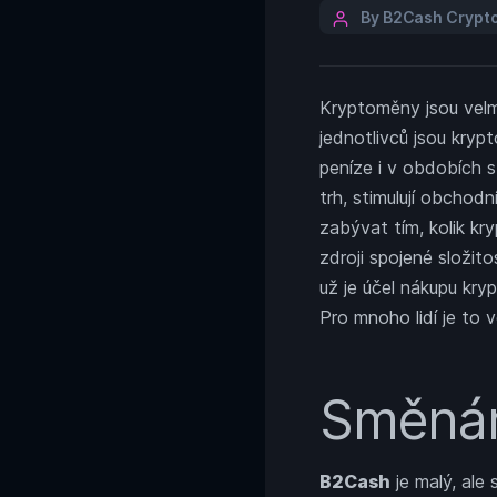
Post
By B2Cash Crypto
author
Kryptoměny jsou velmi 
jednotlivců jsou kry
peníze i v obdobích 
trh, stimulují obchodn
zabývat tím, kolik kry
zdroji spojené složito
už je účel nákupu kry
Pro mnoho lidí je to 
Směnár
B2Cash
je malý, ale