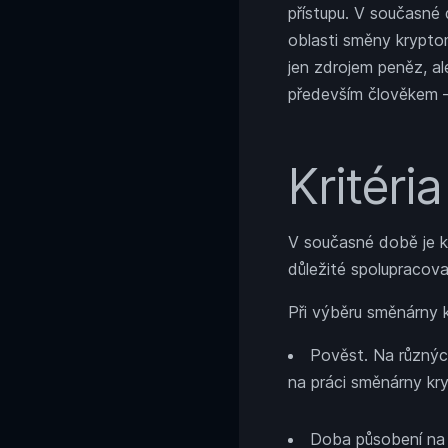
přístupu. V současné 
oblasti směny kryptom
jen zdrojem peněz, a
především člověkem –
Kritéri
V současné době je k
důležité spolupracova
Při výběru směnárny 
Pověst. Na různýc
na práci směnárny kry
Doba působení na t