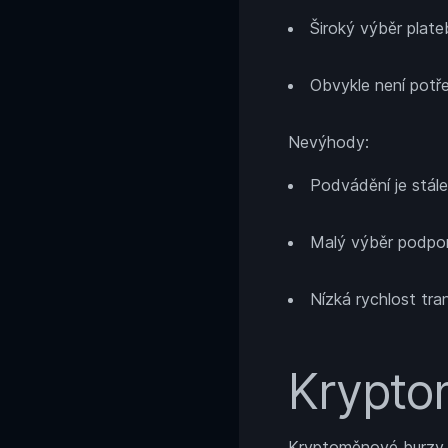
Široký výběr plat
Obvykle není potř
Nevýhody:
Podvádění je stále
Malý výběr podpo
Nízká rychlost tra
Krypto
Kryptoměnové burzy um