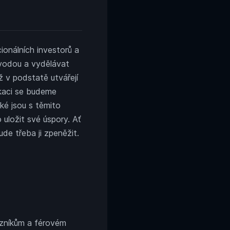
cionálních investorů a
enější
 vodou a vydělávat
 v podstatě utvářejí
ěn
likaci se budeme
aké jsou s těmito
 uložit své úspory. Ať
de třeba ji zpeněžit.
kazníkům a férovém