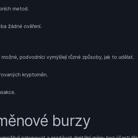
ebních metod.
eba žádné ověření.
 možné, podvodníci vymýšlejí různé způsoby, jak to udělat.
rovaných kryptoměn.
nsakce.
měnové burzy
ožňují nakupovat a prodávat digitální měnu bez účasti třetí