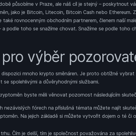
době působíme v Praze, ale náš cíl je stejný – poskytnout vá
ěn, jako je Bitcoin, Litecoin, Bitcoin Cash nebo Ethereum. Z
le také rovnocenným obchodním partnerem, členem naší mal
 a podle toho se snažíme chovat. Snažíme se podle toho c
a pro výběr pozorovat
 dispozici mnoho krypto směnáren. Je proto obtížné vybrat
t se spolehlivými a důvěryhodnými službami.
kryptoměn byste měli věnovat pozornost následujícím skute
h nezávislých fórech na příslušná témata můžete najít skut
ptoměn. Na jejich základě si můžete vytvořit dojem o té či o
rhu. Čím je delší, tím je společnost považována za spolehliv