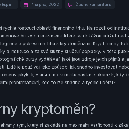
u
 Expert
4 srpna, 2022
Žádné komentáře
textu
s
názvem
rychle rostoucí oblastí finančního trhu. Na rozdíl od institu
Nejoblíb
způsoby
ptoměnové burzy organizacemi, které se dokážou udržet nad
výměny
stagnace a poklesu na trhu s kryptoměnami. Kryptoměny totiž
kryptom
íky a instituce a za své služby si účtují poplatky. V této pub
ptografické burzy vydělávají, jaké jsou zdroje jejich příjmů a j
sti. Lidé je používají jako způsob, jak snadno investovat nebo
ptoměny jakýkoli, v určitém okamžiku nastane okamžik, kdy bu
velmi problematické, kde to lze snadno a rychle udělat?
ny kryptoměn?
 sehraný tým, který si zakládá na maximální vstřícnosti k zá