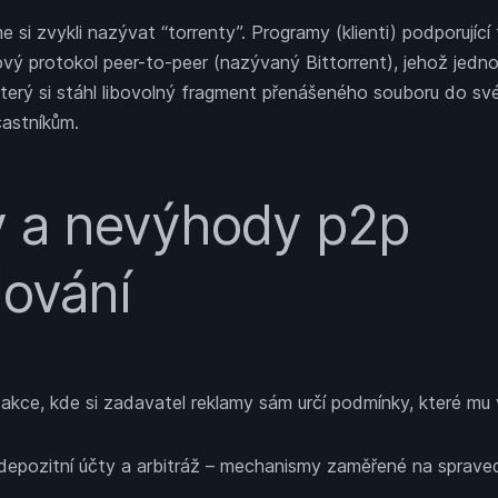
e si zvykli nazývat “torrenty”. Programy (klienti) podporující
ťový protokol peer-to-peer (nazývaný Bittorrent), jehož jedno
který si stáhl libovolný fragment přenášeného souboru do své
častníkům.
 a nevýhody p2p
ování
akce, kde si zadavatel reklamy sám určí podmínky, které mu 
depozitní účty a arbitráž – mechanismy zaměřené na spraved