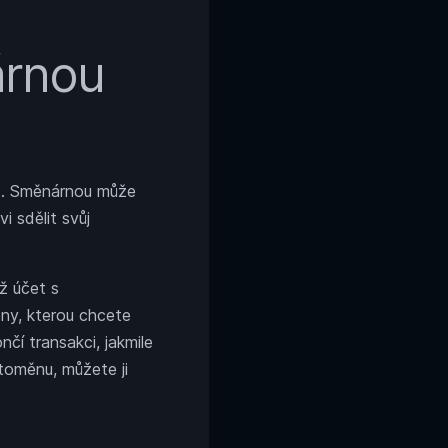
árnou
t.
Směnárnou
může
 sdělit svůj
ž účet s
ny, kterou chcete
í transakci, jakmile
toměnu, můžete ji