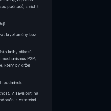
ězec počítačů, z nichž
ují.
ovat kryptoměny bez
sto knihy příkazů,
ívá mechanismus P2P,
, který by držel
ch podmínek.
nost. V závislosti na
odování s ostatními