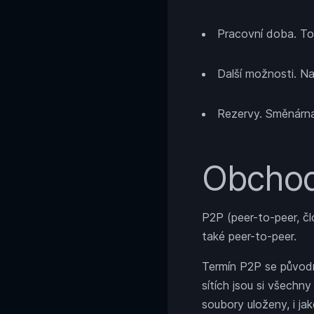
Pracovní doba. To 
Další možnosti. Na
Rezervy. Směnárna
Obchod
P2P (peer-to-peer, čl
také peer-to-peer.
Termín P2P se původn
sítích jsou si všechn
soubory uloženy, i jako