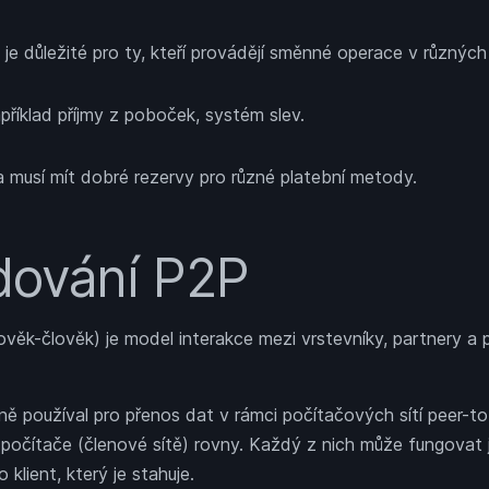
je důležité pro ty, kteří provádějí směnné operace v různýc
příklad příjmy z poboček, systém slev.
 musí mít dobré rezervy pro různé platební metody.
ování P2P
ověk-člověk) je model interakce mezi vrstevníky, partnery a
ě používal pro přenos dat v rámci počítačových sítí peer-t
y počítače (členové sítě) rovny. Každý z nich může fungovat j
 klient, který je stahuje.