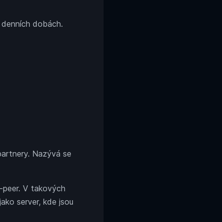
h denních dobách.
 partnery. Nazývá se
o-peer. V takových
ako server, kde jsou