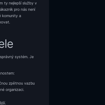
m ty nejlepší služby v
ákazník pro nás není
é komunity a
hovat.
ele
 správný systém. Je
čnostem:
ečnou zpětnou vazbu
né organizaci.
ější.