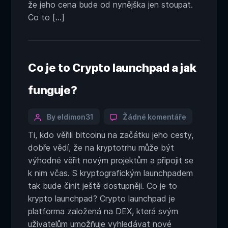
že jeho cena bude od nynějška jen stoupat.
protože
banky
Co to […]
obklopuje
nejistota.
Co je to Crypto launchpad a jak
funguje?
Categories
Post
u
By eldimon31
Žádné komentáře
textu
author
Ti, kdo věřili bitcoinu na začátku jeho cesty,
s
dobře vědí, že na kryptotrhu může být
názvem
Co
výhodné věřit novým projektům a připojit se
je
k nim včas. S kryptografickým launchpadem
to
tak bude činit ještě dostupněji. Co je to
Crypto
krypto launchpad? Crypto launchpad je
launchpad
platforma založená na DEX, která svým
a
jak
uživatelům umožňuje vyhledávat nové