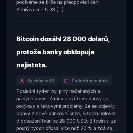
překvapova
podíváme se blíže na předpovědi cen.
růstem.
Analýza cen UDS […]
Bitcoin dosáhl 28 000 dolarů,
protože banky obklopuje
nejistota.
Categories
Post
u
By eldimon31
Žádné komentáře
textu
author
Poslední týden byl plný nečekaných a
s
náhlých změn. Zatímco světové banky se
názvem
Bitcoin
potýkaly s takovými problémy, že se objevily
dosáhl
obavy z nové bankovní krize, Bitcoin usiloval
28
o dosažení hranice 28 000 USD. Bitcoin si za
000
pouhý týden připsal více než 20 % a zdá se,
dolarů,