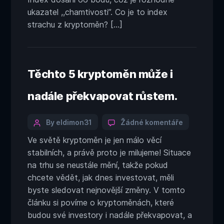
nejvyšší
ukazatel ,,chamtivosti”. Co je to index
úrovně
strachu z kryptoměn? […]
od
historickéh
maxima
bitcoinu.
Těchto 5 kryptoměn může i
nadále překvapovat růstem.
Categories
Post
u
By eldimon31
Žádné komentáře
textu
author
Ve světě kryptoměn je jen málo věcí
s
stabilních, a právě proto je milujeme! Situace
názvem
Těchto
na trhu se neustále mění, takže pokud
5
chcete vědět, jak dnes investovat, měli
kryptoměn
byste sledovat nejnovější změny. V tomto
může
článku si povíme o kryptoměnách, které
i
budou své investory i nadále překvapovat, a
nadále