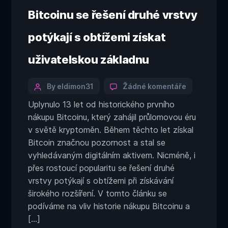
500
USD
Bitcoinu se řešení druhé vrstvy
potýkají s obtížemi získat
uživatelskou základnu
Categories
Post
u
By eldimon31
Žádné komentáře
textu
author
Uplynulo 13 let od historického prvního
s
nákupu Bitcoinu, který zahájil průlomovou éru
názvem
13
v světě kryptoměn. Během těchto let získal
let
Bitcoin značnou pozornost a stal se
po
vyhledávaným digitálním aktivem. Nicméně, i
prvním
přes rostoucí popularitu se řešení druhé
nákupu
vrstvy potýkají s obtížemi při získávání
Bitcoinu
se
širokého rozšíření. V tomto článku se
řešení
podíváme na vliv historie nákupu Bitcoinu a
druhé
[…]
vrstvy