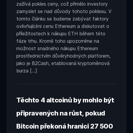
zažívá pokles ceny, což přimělo investory
názvem
Proč
zamyslet se nad důvody tohoto poklesu. V
je
tomto článku se budeme zabývat faktory
dnes
ovlivňujícími cenu Ethereum a diskutovat o
cena
příležitostech k nákupu ETH během této
Ethereum
fáze trhu. Kromě toho upozorníme na
(ETH)
dolů?
možnost snadného nákupu Ethereum
prostřednictvím důvěryhodných platforem,
jako je B2Cash, etablovaná kryptoměnová
burza […]
Těchto 4 altcoinů by mohlo být
připravených na růst, pokud
Bitcoin překoná hranici 27 500