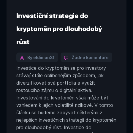
Investiční strategie do
kryptoměn pro dlouhodobý
růst
Categories
Post
u
By eldimon31
Žádné komentáře
textu
author
Investice do kryptoměn se pro investory
s
stávají stále oblíbenějším způsobem, jak
názvem
Investiční
diverzifikovat svá portfolia a využít
strategie
rostoucího zájmu o digitální aktiva.
do
Investování do kryptoměn však může být
kryptoměn
vzhledem k jejich volatilitě rizikové. V tomto
pro
článku se budeme zabývat některými z
dlouhodob
růst
nejlepších investičních strategií do kryptoměn
pro dlouhodobý růst. Investice do