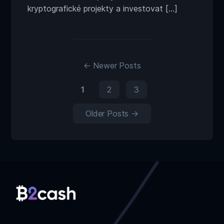
funguje?
kryptografické projekty a investovat […]
Stránkování
příspěvků
←
Newer
Posts
1
2
3
Older
Posts
→