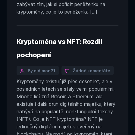
zabývat tím, jak si pořídit peněženku na
kryptoměny, co je to peněženka […]
Kryptoměna vs NFT: Rozdíl
pochopení
Categories
Post
u
By eldimon31
Žádné komentáře
textu
author
Kryptoměny existují již přes deset let, ale v
s
posledních letech se staly velmi populárními.
názvem
Kryptoměn
Mnoho lidí zná Bitcoin a Ethereum, ale
vs
existuje i další druh digitálního majetku, který
NFT:
nabývá na popularitě: non-fungibilní tokeny
Rozdíl
(NFT). Co je NFT kryptoměna? NFT je
pochopení
jedinečný digitální majetek ověřený na
blockchainu. Na rozdíl od kryptoměn, které