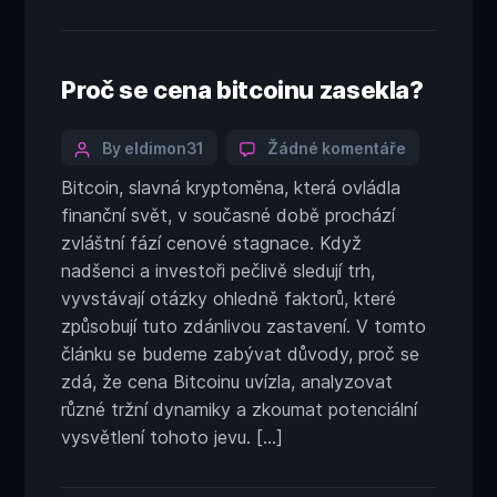
potýkají
s
obtížemi
získat
Proč se cena bitcoinu zasekla?
uživatelsko
základnu
Categories
Post
u
By eldimon31
Žádné komentáře
textu
author
Bitcoin, slavná kryptoměna, která ovládla
s
finanční svět, v současné době prochází
názvem
Proč
zvláštní fází cenové stagnace. Když
se
nadšenci a investoři pečlivě sledují trh,
cena
vyvstávají otázky ohledně faktorů, které
bitcoinu
způsobují tuto zdánlivou zastavení. V tomto
zasekla?
článku se budeme zabývat důvody, proč se
zdá, že cena Bitcoinu uvízla, analyzovat
různé tržní dynamiky a zkoumat potenciální
vysvětlení tohoto jevu. […]