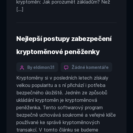
kryptoměn: Jak porozumět základům? Než
[…]
Nejlepší postupy zabezpečení
kryptoměnové peněženky
Categories
Post
u
By eldimon31
Žádné komentáře
textu
author
Kryptoměny si v posledních letech získaly
s
velkou popularitu a s ní přichází i potřeba
názvem
Nejlepší
bezpečného úložiště. Jedním ze způsobů
postupy
ukládání kryptoměn je kryptoměnová
zabezpečen
peněženka. Tento softwarový program
kryptoměn
bezpečně uchovává soukromé a veřejné klíče
peněženky
používané ke správě kryptoměnových
transakcí. V tomto článku se budeme