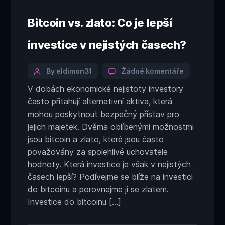
Bitcoin vs. zlato: Co je lepší
investice v nejistých časech?
Categories
Post
u
By eldimon31
Žádné komentáře
textu
author
V dobách ekonomické nejistoty investory
s
často přitahují alternativní aktiva, která
názvem
Bitcoin
mohou poskytnout bezpečný přístav pro
vs.
jejich majetek. Dvěma oblíbenými možnostmi
zlato:
jsou bitcoin a zlato, které jsou často
Co
považovány za spolehlivé uchovatele
je
hodnoty. Která investice je však v nejistých
lepší
investice
časech lepší? Podívejme se blíže na investici
v
do bitcoinu a porovnejme ji se zlatem.
nejistých
Investice do bitcoinu […]
časech?