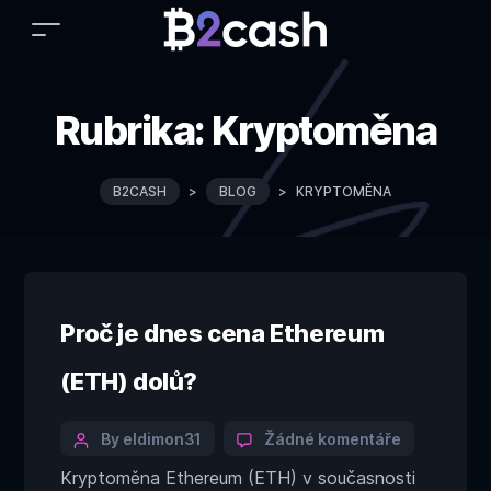
Rubrika:
Kryptoměna
B2CASH
>
BLOG
>
KRYPTOMĚNA
Proč je dnes cena Ethereum
(ETH) dolů?
Categories
Post
u
By eldimon31
Žádné komentáře
textu
author
Kryptoměna Ethereum (ETH) v současnosti
s