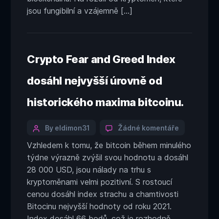
jsou fungibilní a vzájemně […]
Crypto Fear and Greed Index
dosáhl nejvyšší úrovně od
historického maxima bitcoinu.
Categories
Post
u
By eldimon31
Žádné komentáře
textu
author
Vzhledem k tomu, že bitcoin během minulého
s
týdne výrazně zvýšil svou hodnotu a dosáhl
názvem
Crypto
28 000 USD, jsou nálady na trhu s
Fear
kryptoměnami velmi pozitivní. S rostoucí
and
cenou dosáhl index strachu a chamtivosti
Greed
Bitocinu nejvyšší hodnoty od roku 2021.
Index
Index dosáhl 66 bodů, což je rozhodně
dosáhl