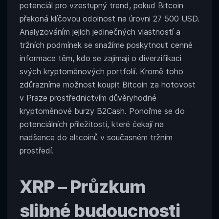
připravených
potenciál pro vzestupný trend, pokud Bitcoin
na
překoná klíčovou odolnost na úrovni 27 500 USD.
růst,
Analyzováním jejich jedinečných vlastností a
pokud
Bitcoin
tržních podmínek se snažíme poskytnout cenné
překoná
informace těm, kdo se zajímají o diverzifikaci
hranici
svých kryptoměnových portfolií. Kromě toho
27
500
zdůrazníme možnost koupit Bitcoin za hotovost
USD
v Praze prostřednictvím důvěryhodné
kryptoměnové burzy B2Cash. Ponořme se do
potenciálních příležitostí, které čekají na
nadšence do altcoinů v současném tržním
prostředí.
XRP
– Průzkum
slibné budoucnosti