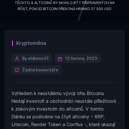
TĚCHTO 4 ALTCOINŮ BY MOHLO BÝT PŘIPRAVENÝCH NA
RŮST, POKUD BITCOIN PŘEKONÁ HRANICI 27 500 USD
Categories
Kryptoměna
Post
By eldimon31
12 června, 2023
author
u
Žádné komentáře
textu
s
názvem
Vzhledem k neustálému vývoji trhu Bitcoinu
Těchto
4
hledají investoři a obchodníci neustále příležitosti
altcoinů
k ziskovým investicím do altcoinů. V tomto
by
článku se podíváme na čtyři altcoiny – XRP,
mohlo
být
Litecoin, Render Token a Conflux -, které ukazují